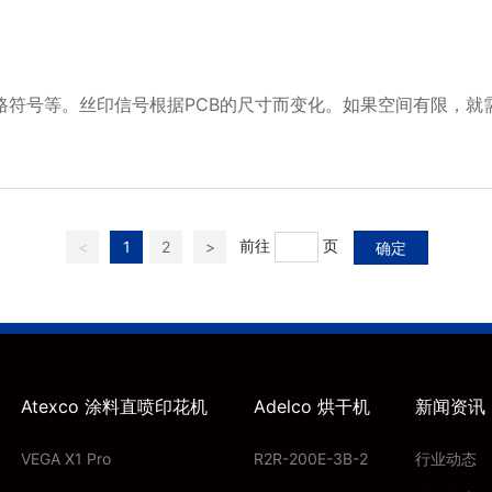
路符号等。丝印信号根据PCB的尺寸而变化。如果空间有限，就
前往
页
<
1
2
>
确定
Atexco 涂料直喷印花机
Adelco 烘干机
新闻资讯
VEGA X1 Pro
R2R-200E-3B-2
行业动态