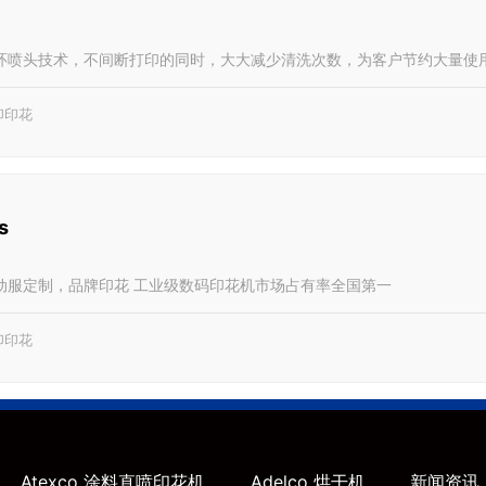
环喷头技术，不间断打印的同时，大大减少清洗次数，为客户节约大量使
印印花
s
动服定制，品牌印花 工业级数码印花机市场占有率全国第一
印印花
Atexco 涂料直喷印花机
Adelco 烘干机
新闻资讯